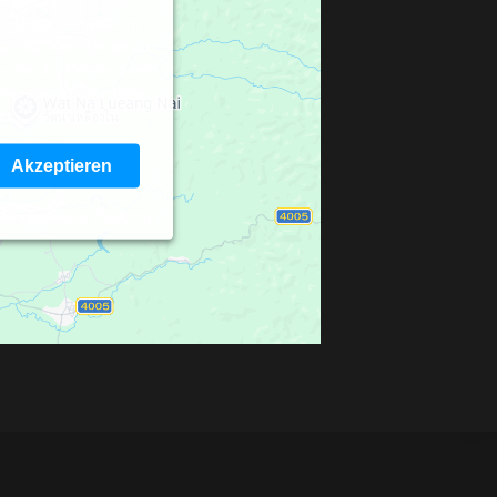
s Drittanbieters, um
Service kann Daten zu
n Sie die Details durch
Service zu, um diese
en.
Akzeptieren
 Management Platform