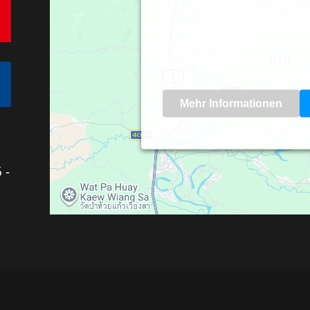
Wir verwenden einen Service eine
Karteninhalte einzubetten. Dieser 
Ihren Aktivitäten sammeln. Bitte lese
und stimmen Sie der Nutzung des 
Karte anzuzeig
Mehr Informationen
Powered by
Usercentrics Consent
 -