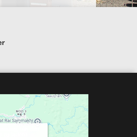
er
immung, um den
 zu laden!